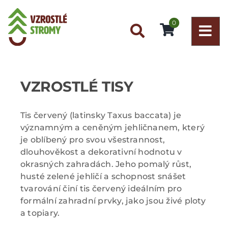
Přeskočit
na
0
obsah
VZROSTLÉ TISY
Tis červený (latinsky Taxus baccata) je
významným a ceněným jehličnanem, který
je oblíbený pro svou všestrannost,
dlouhověkost a dekorativní hodnotu v
okrasných zahradách. Jeho pomalý růst,
husté zelené jehličí a schopnost snášet
tvarování činí tis červený ideálním pro
formální zahradní prvky, jako jsou živé ploty
a topiary.