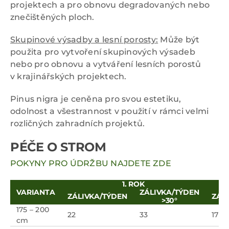
projektech a pro obnovu degradovaných nebo
znečištěných ploch.
Skupinové výsadby a lesní porosty:
Může být
použita pro vytvoření skupinových výsadeb
nebo pro obnovu a vytváření lesních porostů
v krajinářských projektech.
Pinus nigra je ceněna pro svou estetiku,
odolnost a všestrannost v použití v rámci velmi
rozličných zahradních projektů.
PÉČE O STROM
POKYNY PRO ÚDRŽBU NAJDETE ZDE
1. ROK
VARIANTA
ZÁLIVKA/TÝDEN
ZÁLIVKA/TÝDEN
ZÁL
>30°
175 – 200
22
33
17
cm