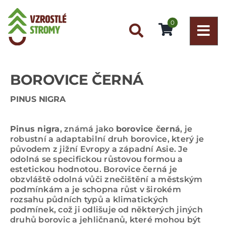
Přeskočit
na
0
obsah
BOROVICE ČERNÁ
PINUS NIGRA
Pinus nigra
, známá jako
borovice černá
, je
robustní a adaptabilní druh borovice, který je
původem z jižní Evropy a západní Asie. Je
odolná se specifickou růstovou formou a
estetickou hodnotou. Borovice černá je
obzvláště odolná vůči znečištění a městským
podmínkám a je schopna růst v širokém
rozsahu půdních typů a klimatických
podmínek, což ji odlišuje od některých jiných
druhů borovic a jehličnanů, které mohou být