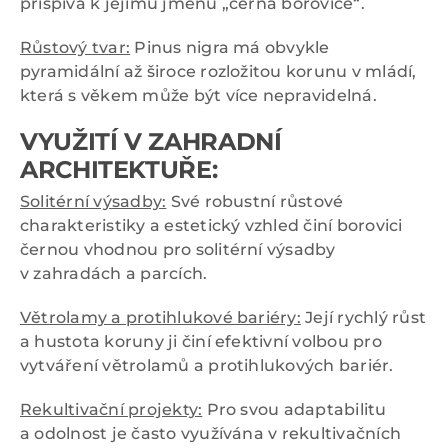
přispívá k jejímu jménu „černá borovice“.
Růstový tvar:
Pinus nigra má obvykle
pyramidální až široce rozložitou korunu v mládí,
která s věkem může být více nepravidelná.
VYUŽITÍ V ZAHRADNÍ
ARCHITEKTUŘE:
Solitérní výsadby:
Své robustní růstové
charakteristiky a estetický vzhled činí borovici
černou vhodnou pro solitérní výsadby
v zahradách a parcích.
Větrolamy a protihlukové bariéry:
Její rychlý růst
a hustota koruny ji činí efektivní volbou pro
vytváření větrolamů a protihlukových bariér.
Rekultivační projekty:
Pro svou adaptabilitu
a odolnost je často využívána v rekultivačních