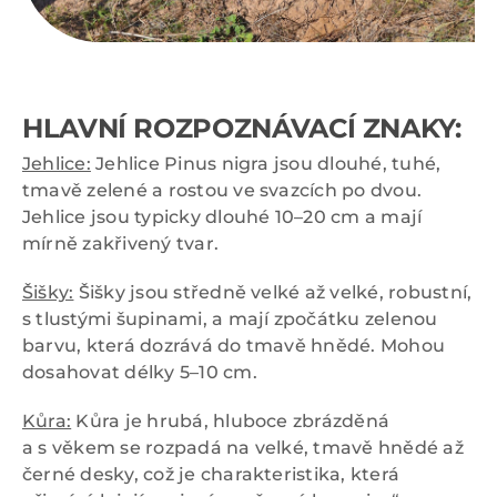
HLAVNÍ ROZPOZNÁVACÍ ZNAKY:
Jehlice:
Jehlice Pinus nigra jsou dlouhé, tuhé,
tmavě zelené a rostou ve svazcích po dvou.
Jehlice jsou typicky dlouhé 10–20 cm a mají
mírně zakřivený tvar.
Šišky:
Šišky jsou středně velké až velké, robustní,
s tlustými šupinami, a mají zpočátku zelenou
barvu, která dozrává do tmavě hnědé. Mohou
dosahovat délky 5–10 cm.
Kůra:
Kůra je hrubá, hluboce zbrázděná
a s věkem se rozpadá na velké, tmavě hnědé až
černé desky, což je charakteristika, která