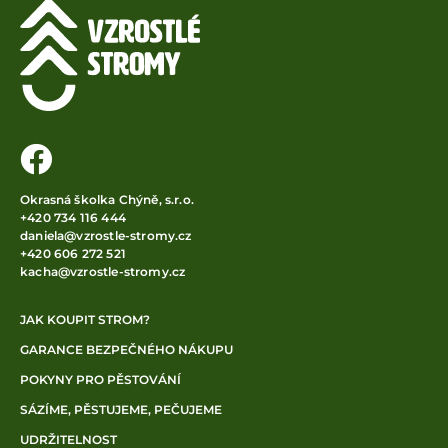
Okrasná školka Chýně, s.r.o.
+420 734 116 444
daniela@vzrostle-stromy.cz
+420 606 272 521
kacha@vzrostle-stromy.cz
JAK KOUPIT STROM?
GARANCE BEZPEČNÉHO NÁKUPU
POKYNY PRO PĚSTOVÁNÍ
SÁZÍME, PĚSTUJEME, PEČUJEME
UDRŽITELNOST